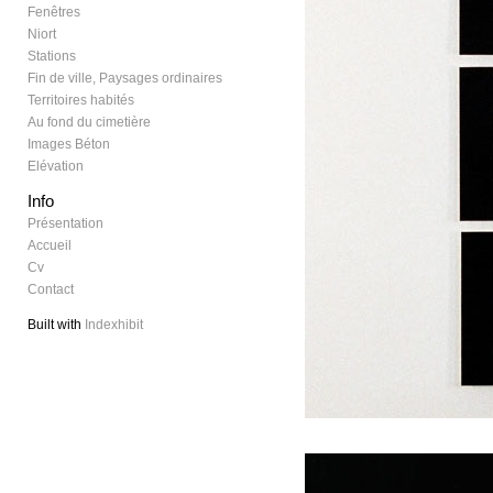
Fenêtres
Niort
Stations
Fin de ville, Paysages ordinaires
Territoires habités
Au fond du cimetière
Images Béton
Elévation
Info
Présentation
Accueil
Cv
Contact
Built with
Indexhibit