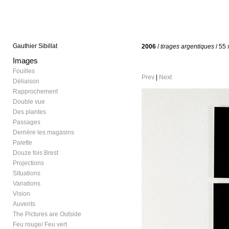
Gauthier Sibillat
2006
/
tirages argentiques
/ 55 
Images
Fouilles
Prev
|
Next
Déliaison
Rapprochement
Double vue
Des plantes
Passages
Derrière les magasins
Palette
Douze fois Brest
Projections
Situations
Variations
Vision
Auvents
The Pictures are Outside
Feu rouge/ Feu vert