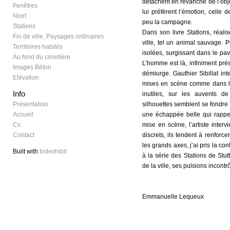
détachent en revanche de l’objec
Fenêtres
lui préfèrent l’émotion, celle
Niort
peu la campagne.
Stations
Dans son livre Stations, réali
Fin de ville, Paysages ordinaires
ville, tel un animal sauvage. 
Territoires habités
isolées, surgissant dans le pavi
Au fond du cimetière
L’homme est là, infiniment pré
Images Béton
démiurge. Gauthier Sibillat in
Elévation
mises en scène comme dans la
Info
inutiles, sur les auvents d
Présentation
silhouettes semblent se fondre 
Accueil
une échappée belle qui rappe
Cv
mise en scène, l’artiste interv
Contact
discrets, ils tendent à renforc
les grands axes, j’ai pris la c
Built with
Indexhibit
à la série des Stations de Stutt
de la ville, ses pulsions incontr
Emmanuelle Lequeux