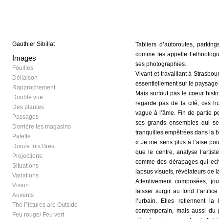
Gauthier Sibillat
Tabliers d’autoroutes, parkin
comme les appelle l’ethnologue
Images
ses photographies.
Fouilles
Vivant et travaillant à Strasbou
Déliaison
essentiellement sur le paysage
Rapprochement
Mais surtout pas le coeur histo
Double vue
regarde pas de la cité, ces ho
Des plantes
vague à l’âme. Fin de partie p
Passages
ses grands ensembles qui sem
Derrière les magasins
tranquilles empêtrées dans la 
Palette
« Je me sens plus à l’aise pour
Douze fois Brest
que le centre, analyse l’artist
Projections
comme des dérapages qui echap
Situations
lapsus visuels, révélateurs de l
Variations
Attentivement composées, jou
Vision
laisser surgir au fond l’artific
Auvents
l’urbain. Elles retiennent l
The Pictures are Outside
contemporain, mais aussi du 
Feu rouge/ Feu vert